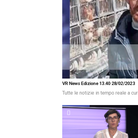
Loaded
:
Unmute
VR News Edizione 13.40 28/02/2023
1.76%
Tutte le notizie in tempo reale a cu