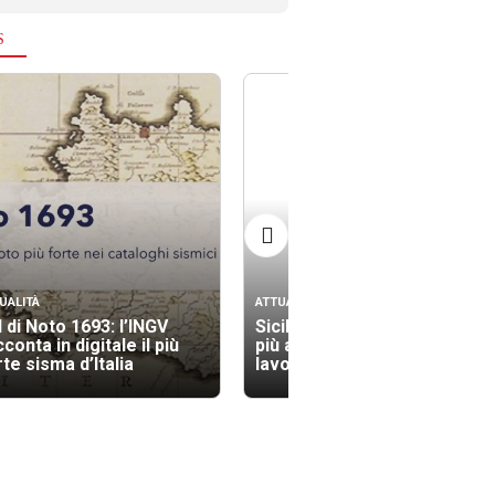
S
UALITÀ
ATTUALITÀ
l di Noto 1693: l’INGV
Sicilia tra le regioni con il
conta in digitale il più
più alto indice di morti sul
te sisma d’Italia
lavoro