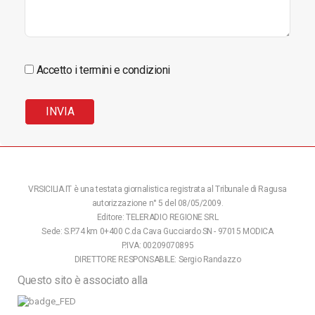
Accetto i termini e condizioni
VRSICILIA.IT è una testata giornalistica registrata al Tribunale di Ragusa
autorizzazione n° 5 del 08/05/2009.
Editore: TELERADIO REGIONE SRL
Sede: S.P.74 km 0+400 C.da Cava Gucciardo SN - 97015 MODICA
P.IVA: 00209070895
DIRETTORE RESPONSABILE: Sergio Randazzo
Questo sito è associato alla