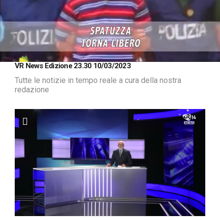
Loaded
:
Unmute
VR News Edizione 23.30 10/03/2023
3.22%
Tutte le notizie in tempo reale a cura della nostra
redazione