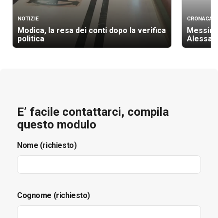
NOTIZIE
CRONACA
Modica, la resa dei conti dopo la verifica
Messina 
politica
Alessan
E’ facile contattarci, compila
questo modulo
Nome (richiesto)
Cognome (richiesto)