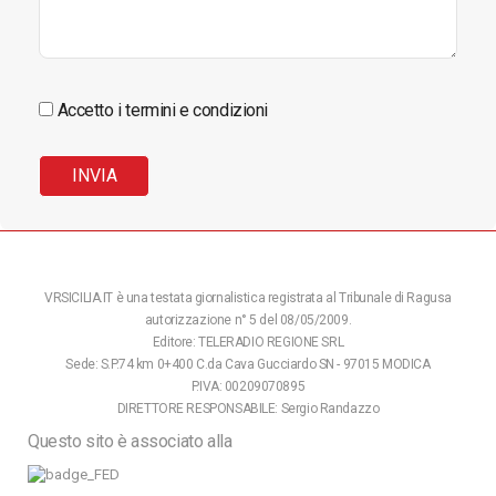
Accetto i termini e condizioni
VRSICILIA.IT è una testata giornalistica registrata al Tribunale di Ragusa
autorizzazione n° 5 del 08/05/2009.
Editore: TELERADIO REGIONE SRL
Sede: S.P.74 km 0+400 C.da Cava Gucciardo SN - 97015 MODICA
P.IVA: 00209070895
DIRETTORE RESPONSABILE: Sergio Randazzo
Questo sito è associato alla