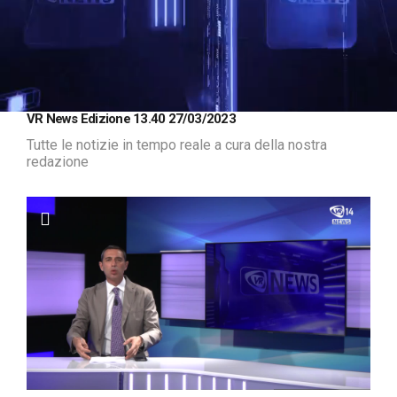
Loaded
:
Unmute
VR News Edizione 13.40 27/03/2023
1.19%
Tutte le notizie in tempo reale a cura della nostra
redazione