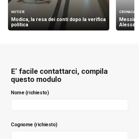
NOTIZIE
CRONACA
Modica, la resa dei conti dopo la verifica
Messina 
politica
Alessan
E’ facile contattarci, compila
questo modulo
Nome (richiesto)
Cognome (richiesto)