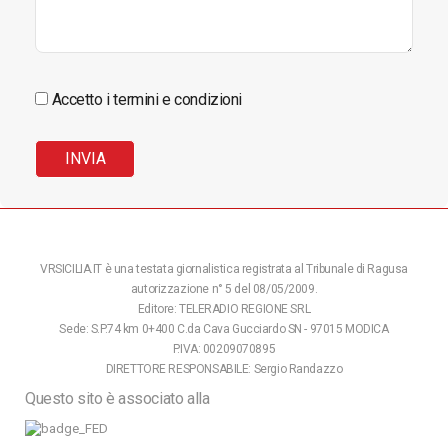
Accetto i termini e condizioni
VRSICILIA.IT è una testata giornalistica registrata al Tribunale di Ragusa
autorizzazione n° 5 del 08/05/2009.
Editore: TELERADIO REGIONE SRL
Sede: S.P.74 km 0+400 C.da Cava Gucciardo SN - 97015 MODICA
P.IVA: 00209070895
DIRETTORE RESPONSABILE: Sergio Randazzo
Questo sito è associato alla