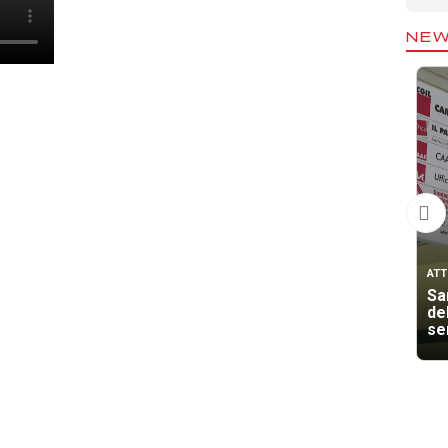
NE
ATT
San
de
se