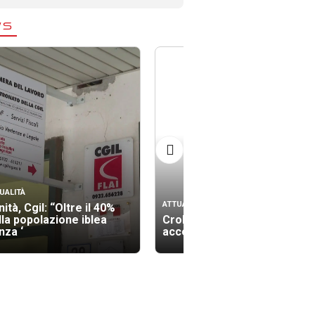
WS
UALITÀ
ATTUALITÀ
ità, Cgil: “Oltre il 40%
lla popolazione iblea
Crollo palazzina, gli
nza ‘
accertamenti tecnici