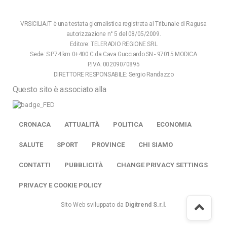
VRSICILIA.IT è una testata giornalistica registrata al Tribunale di Ragusa
autorizzazione n° 5 del 08/05/2009.
Editore: TELERADIO REGIONE SRL
Sede: S.P.74 km 0+400 C.da Cava Gucciardo SN - 97015 MODICA
P.IVA: 00209070895
DIRETTORE RESPONSABILE: Sergio Randazzo
Questo sito è associato alla
CRONACA
ATTUALITÀ
POLITICA
ECONOMIA
SALUTE
SPORT
PROVINCE
CHI SIAMO
CONTATTI
PUBBLICITÀ
CHANGE PRIVACY SETTINGS
PRIVACY E COOKIE POLICY
Sito Web sviluppato da
Digitrend S.r.l
.