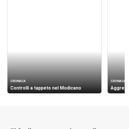
CRONACA
CRONACA
Controlli a tappeto nel Modicano
Aggressi