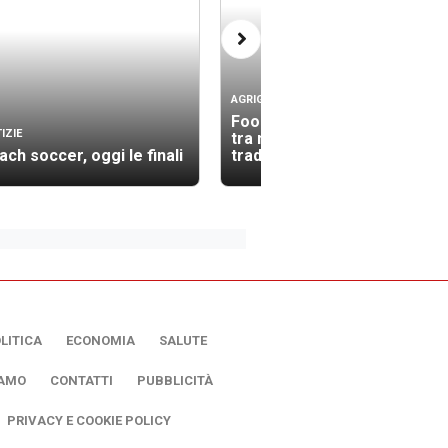
AGRIGENTO
Food Camp: la terra rinasce
IZIE
tra memoria, biodiversità e
ach soccer, oggi le finali
trad
LITICA
ECONOMIA
SALUTE
IAMO
CONTATTI
PUBBLICITÀ
PRIVACY E COOKIE POLICY