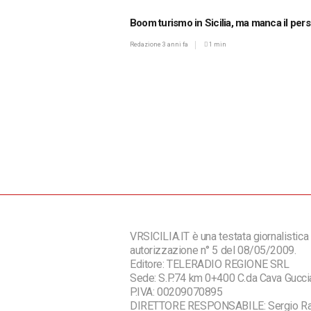
Boom turismo in Sicilia, ma manca il per
Redazione
3 anni fa
1 min
VRSICILIA.IT è una testata giornalistica 
autorizzazione n° 5 del 08/05/2009.
Editore: TELERADIO REGIONE SRL
Sede: S.P.74 km 0+400 C.da Cava Guc
P.IVA: 00209070895
DIRETTORE RESPONSABILE: Sergio R