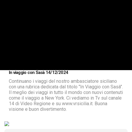
In viaggio con Sasà 14/12/2024
Continuano i viaggi del nostro ambasciatore siciliano
con una rubrica dedicata dal titolo "In Viaggio con Sasà".
Il meglio dei viaggi in tutto il mondo con nuovi contenuti
come il viaggio a New York. Ci vediamo in Tv sul canale
14 di Video Regione e su www.vrsicilia.it. Buona
visione e buon divertimento.