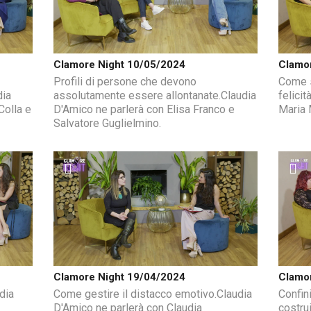
Clamore Night 10/05/2024
Clamo
Profili di persone che devono
Come s
dia
assolutamente essere allontanate.Claudia
felici
Colla e
D'Amico ne parlerà con Elisa Franco e
Maria 
Salvatore Guglielmino.
Clamore Night 19/04/2024
Clamo
dia
Come gestire il distacco emotivo.Claudia
Confini
D'Amico ne parlerà con Claudia
costru