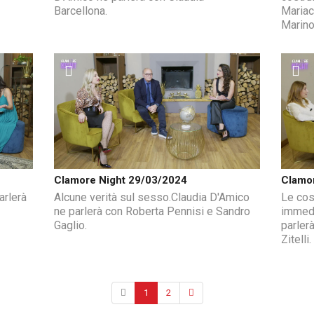
Barcellona.
Mariac
Marino
Clamore Night 29/03/2024
Clamo
arlerà
Alcune verità sul sesso.Claudia D'Amico
Le cos
ne parlerà con Roberta Pennisi e Sandro
immedi
Gaglio.
parler
Zitelli.
1
2