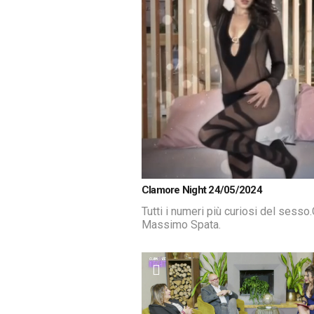
Loaded
:
Unmute
Clamore Night 24/05/2024
1.17%
Tutti i numeri più curiosi del sess
Massimo Spata.