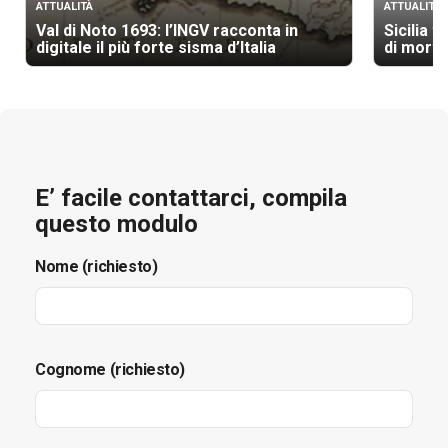
ATTUALITÀ
ATTUALITÀ
Val di Noto 1693: l’INGV racconta in
Sicilia t
digitale il più forte sisma d’Italia
di morti
E’ facile contattarci, compila
questo modulo
Nome (richiesto)
Cognome (richiesto)