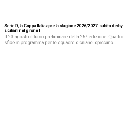
Serie D, la Coppa Italia apre la stagione 2026/2027: subito derby
siciliani nel girone I
Il 23 agosto il turno preliminare della 26ª edizione. Quattro
sfide in programma per le squadre siciliane: spiccano
Vibonese-Avola, Siracusa-Modica, Ragusa-Trapani e Licata-
Gela