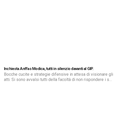
Inchiesta Anffas Modica, tutti in silenzio davanti al GIP.
Bocche cucite e strategie difensive in attesa di visionare gli
atti. Si sono avvalsi tutti della facoltà di non rispondere i sei
indagati comparsi stamattina davanti al GIP per gli
interrogatori di garanzia nell'ambito dell'inchiesta sui
presunti maltrattamenti all'Anffas di Modica. Intanto il
presidente, finito ai domiciliari, rassegna le dimissioni.