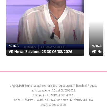
NOTIZIE
NOTIZIE
VR News Edizione 23.30 06/08/2026
VR News
VRSICILIA.IT è una testata giornalistica registrata al Tribunale di Ragusa
autorizzazione n° 5 del 08/05/2009.
Editore: TELERADIO REGIONE SRL
Sede: S.P.74 km 0+400 C.da Cava Gucciardo SN - 97015 MODICA
P.IVA: 00209070895