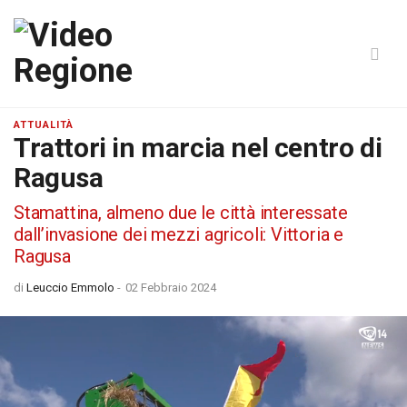
ATTUALITÀ
Trattori in marcia nel centro di
Ragusa
Stamattina, almeno due le città interessate
dall’invasione dei mezzi agricoli: Vittoria e
Ragusa
di
Leuccio Emmolo
-
02 Febbraio 2024