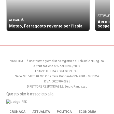
ATTUALITÀ
ATTUALITÀ
Aeroport
Meteo, Ferragosto rovente per l’isola
sospesi 
VRSICILIA.IT è una testata giornalistica registrata al Tribunale di Ragusa
autorizzazione n° 5 del 08/05/2009.
Editore: TELERADIO REGIONE SRL
Sede: S.P.74 km 0+400 C.da Cava Gucciardo SN - 97015 MODICA
P.IVA: 00209070895
DIRETTORE RESPONSABILE: Sergio Randazzo
Questo sito è associato alla
CRONACA
ATTUALITÀ
POLITICA
ECONOMIA