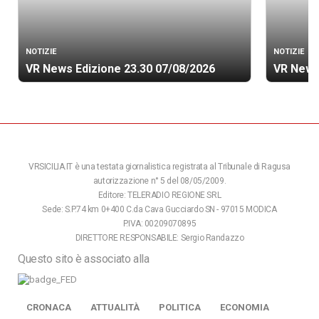
NOTIZIE
NOTIZIE
VR News Edizione 23.30 07/08/2026
VR News
VRSICILIA.IT è una testata giornalistica registrata al Tribunale di Ragusa
autorizzazione n° 5 del 08/05/2009.
Editore: TELERADIO REGIONE SRL
Sede: S.P.74 km 0+400 C.da Cava Gucciardo SN - 97015 MODICA
P.IVA: 00209070895
DIRETTORE RESPONSABILE: Sergio Randazzo
Questo sito è associato alla
CRONACA
ATTUALITÀ
POLITICA
ECONOMIA