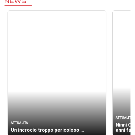
NEWS
ATTUALITÀ
ATTUALITÀ
Ninni Ca
Un incrocio troppo pericoloso …
anni fa 