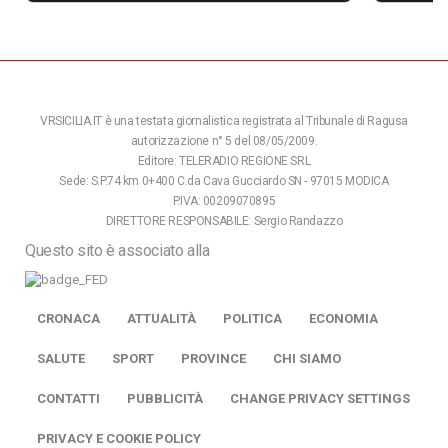
VRSICILIA.IT è una testata giornalistica registrata al Tribunale di Ragusa
autorizzazione n° 5 del 08/05/2009.
Editore: TELERADIO REGIONE SRL
Sede: S.P.74 km 0+400 C.da Cava Gucciardo SN - 97015 MODICA
P.IVA: 00209070895
DIRETTORE RESPONSABILE: Sergio Randazzo
Questo sito è associato alla
CRONACA
ATTUALITÀ
POLITICA
ECONOMIA
SALUTE
SPORT
PROVINCE
CHI SIAMO
CONTATTI
PUBBLICITÀ
CHANGE PRIVACY SETTINGS
PRIVACY E COOKIE POLICY