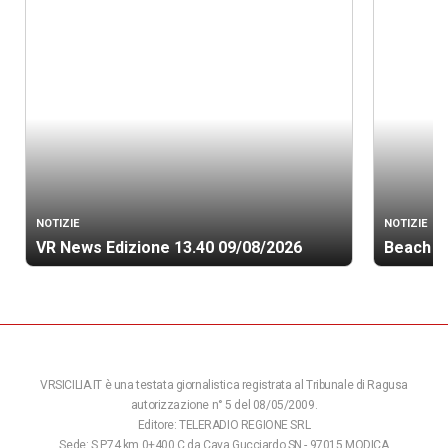
NOTIZIE
NOTIZIE
VR News Edizione 13.40 09/08/2026
Beach so
VRSICILIA.IT è una testata giornalistica registrata al Tribunale di Ragusa
autorizzazione n° 5 del 08/05/2009.
Editore: TELERADIO REGIONE SRL
Sede: S.P.74 km 0+400 C.da Cava Gucciardo SN - 97015 MODICA