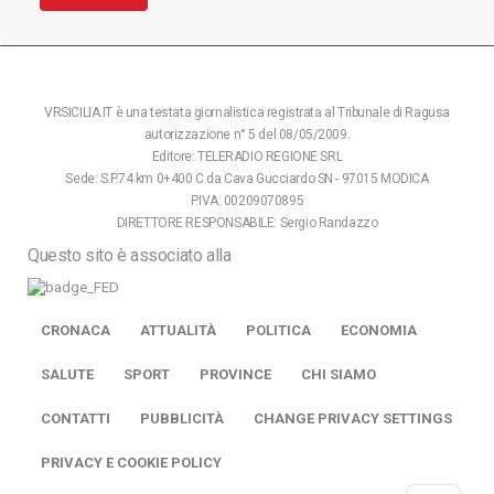
VRSICILIA.IT è una testata giornalistica registrata al Tribunale di Ragusa
autorizzazione n° 5 del 08/05/2009.
Editore: TELERADIO REGIONE SRL
Sede: S.P.74 km 0+400 C.da Cava Gucciardo SN - 97015 MODICA
P.IVA: 00209070895
DIRETTORE RESPONSABILE: Sergio Randazzo
Questo sito è associato alla
CRONACA
ATTUALITÀ
POLITICA
ECONOMIA
SALUTE
SPORT
PROVINCE
CHI SIAMO
CONTATTI
PUBBLICITÀ
CHANGE PRIVACY SETTINGS
PRIVACY E COOKIE POLICY