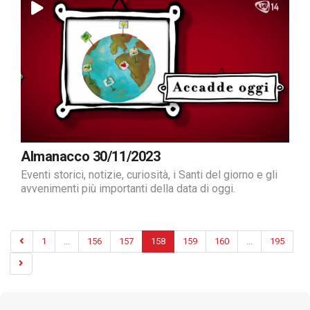
Almanacco 30/11/2023
Eventi storici, notizie, curiosità, i Santi del giorno e gli
avvenimenti più importanti della data di oggi.
1
...
156
157
158
159
160
...
195