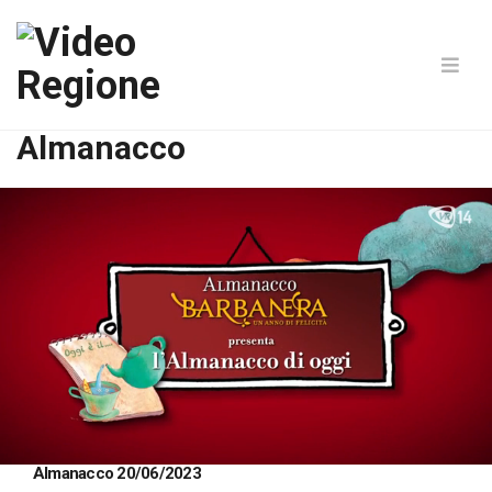
Almanacco
Loaded
:
Unmute
Almanacco 20/06/2023
45.87%