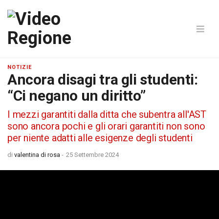
NOTIZIE
Ancora disagi tra gli studenti:
“Ci negano un diritto”
I mezzi garantiti dalla ditta che subentra all'AST
sono ancora pochi e gli orari garantiti non sono
per niente adatti alle esigenze degli studenti
di
valentina di rosa
-
25 Settembre 2024