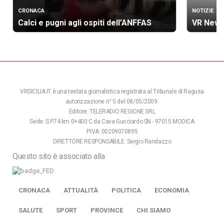
CRONACA
NOTIZIE
Calci e pugni agli ospiti dell’ANFFAS
VR News
VRSICILIA.IT è una testata giornalistica registrata al Tribunale di Ragusa
autorizzazione n° 5 del 08/05/2009.
Editore: TELERADIO REGIONE SRL
Sede: S.P.74 km 0+400 C.da Cava Gucciardo SN - 97015 MODICA
P.IVA: 00209070895
DIRETTORE RESPONSABILE: Sergio Randazzo
Questo sito è associato alla
CRONACA
ATTUALITÀ
POLITICA
ECONOMIA
SALUTE
SPORT
PROVINCE
CHI SIAMO