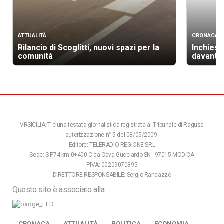
ATTUALITÀ
CRONACA
Rilancio di Scoglitti, nuovi spazi per la
Inchiest
comunità
davanti a
VRSICILIA.IT è una testata giornalistica registrata al Tribunale di Ragusa
autorizzazione n° 5 del 08/05/2009.
Editore: TELERADIO REGIONE SRL
Sede: S.P.74 km 0+400 C.da Cava Gucciardo SN - 97015 MODICA
P.IVA: 00209070895
DIRETTORE RESPONSABILE: Sergio Randazzo
Questo sito è associato alla
CRONACA
ATTUALITÀ
POLITICA
ECONOMIA