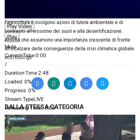
XIII congresso nazionale. I consorzi gestiscono canali e
impianti idrovori, distribuiscono le acque irrigue per
l’agricoltura e svolgono azioni di tutela ambientale e di
Play Video
contrasto all’erosione dei suoli e alla desertificazione.
Play
Attività che assumono una importanza crescente di fronte
Mute
all’incalzare delle conseguenze della crisi climatica globale.
Current Time
0:00
xc3/col3/gtr
/
Duration Time
2:48
Loaded
: 0%
Progress
: 0%
Stream Type
LIVE
DALLA STESSA CATEGORIA
Remaining Time
-0:00
Playback Rate
1