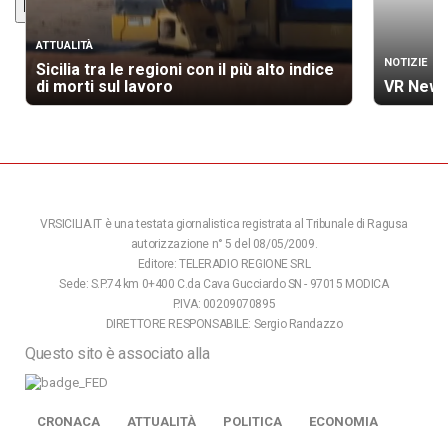
Defaults
Done
ATTUALITÀ
NOTIZIE
Sicilia tra le regioni con il più alto indice
di morti sul lavoro
VR News
VRSICILIA.IT è una testata giornalistica registrata al Tribunale di Ragusa
autorizzazione n° 5 del 08/05/2009.
Editore: TELERADIO REGIONE SRL
Sede: S.P.74 km 0+400 C.da Cava Gucciardo SN - 97015 MODICA
P.IVA: 00209070895
DIRETTORE RESPONSABILE: Sergio Randazzo
Questo sito è associato alla
CRONACA
ATTUALITÀ
POLITICA
ECONOMIA