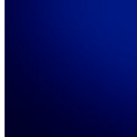
ROMA (ITALPRESS) – La manutenzione del territorio come
investimento e non come un costo, e la prevenzione una
priorità permanente della politica nazionale. Sono alcune
delle richieste dei delegati della Filbi, la Federazione
Italiana Lavoratori Bonifica e Irrigazione, riuniti a Roma per il