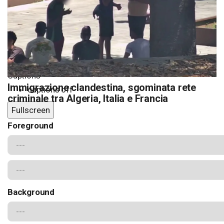
Chapters
Chapters
Subtitles
subtitles off
Captions
Immigrazione clandestina, sgominata rete
captions off
criminale tra Algeria, Italia e Francia
Fullscreen
Foreground
Background