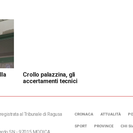
lla
Crollo palazzina, gli
accertamenti tecnici
registrata al Tribunale di Ragusa
CRONACA
ATTUALITÀ
PO
SPORT
PROVINCE
CHI S
ciardo SN - 97015 MODICA