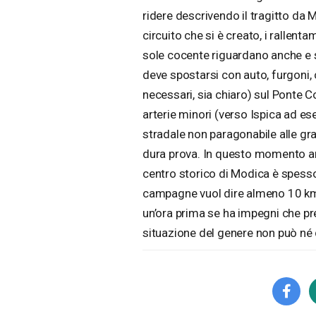
ridere descrivendo il tragitto da 
circuito che si è creato, i rallentam
sole cocente riguardano anche e s
deve spostarsi con auto, furgoni, 
necessari, sia chiaro) sul Ponte C
arterie minori (verso Ispica ad es
stradale non paragonabile alle g
dura prova. In questo momento anc
centro storico di Modica è spesso 
campagne vuol dire almeno 10 km i
un’ora prima se ha impegni che p
situazione del genere non può né