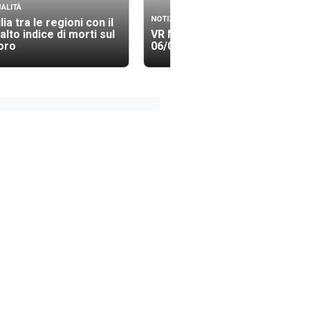
ALITÀ
NOTIZIE
lia tra le regioni con il
 alto indice di morti sul
VR News Edizione 13.40
oro
06/08/2026