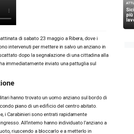
ATTU
Sici
più
lav
attinata di sabato 23 maggio a Ribera, dove i
ono intervenuti per mettere in salvo un anziano in
 scattato dopo la segnalazione di una cittadina alla
 ha immediatamente inviato una pattuglia sul
zione
militari hanno trovato un uomo anziano sul bordo di
econdo piano di un edificio del centro abitato.
one, i Carabinieri sono entrati rapidamente
ingresso. All’interno hanno individuato l’anziano a
uoto, riuscendo a bloccarlo e a metterlo in