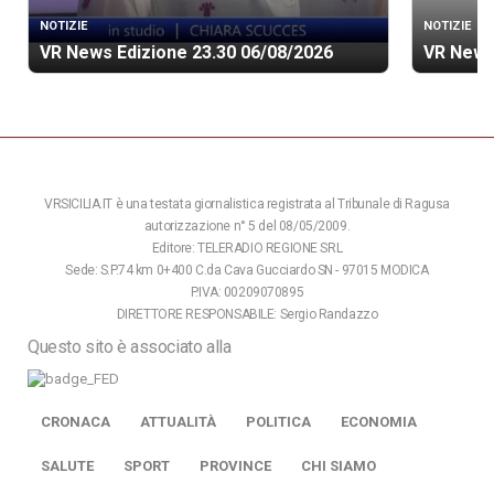
NOTIZIE
NOTIZIE
VR News Edizione 23.30 06/08/2026
VR News
VRSICILIA.IT è una testata giornalistica registrata al Tribunale di Ragusa
autorizzazione n° 5 del 08/05/2009.
Editore: TELERADIO REGIONE SRL
Sede: S.P.74 km 0+400 C.da Cava Gucciardo SN - 97015 MODICA
P.IVA: 00209070895
DIRETTORE RESPONSABILE: Sergio Randazzo
Questo sito è associato alla
CRONACA
ATTUALITÀ
POLITICA
ECONOMIA
SALUTE
SPORT
PROVINCE
CHI SIAMO