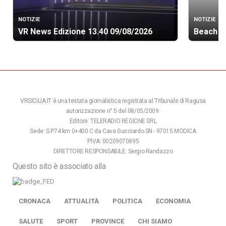
NOTIZIE
NOTIZIE
VR News Edizione 13.40 09/08/2026
Beach so
VRSICILIA.IT è una testata giornalistica registrata al Tribunale di Ragusa
autorizzazione n° 5 del 08/05/2009.
Editore: TELERADIO REGIONE SRL
Sede: S.P.74 km 0+400 C.da Cava Gucciardo SN - 97015 MODICA
P.IVA: 00209070895
DIRETTORE RESPONSABILE: Sergio Randazzo
Questo sito è associato alla
CRONACA
ATTUALITÀ
POLITICA
ECONOMIA
SALUTE
SPORT
PROVINCE
CHI SIAMO