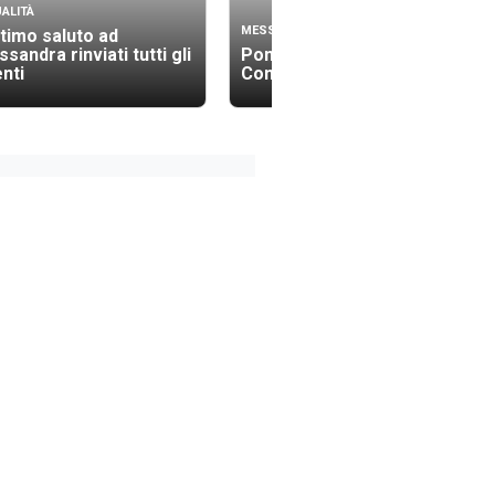
ALITÀ
MESSINA
ltimo saluto ad
ssandra rinviati tutti gli
Ponte sullo Stretto, ok dal
nti
Consiglio Lavori Pubblici