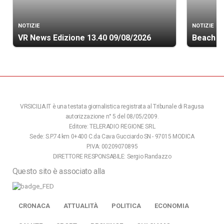
NOTIZIE
NOTIZIE
VR News Edizione 13.40 09/08/2026
Beach so
VRSICILIA.IT è una testata giornalistica registrata al Tribunale di Ragusa
autorizzazione n° 5 del 08/05/2009.
Editore: TELERADIO REGIONE SRL
Sede: S.P.74 km 0+400 C.da Cava Gucciardo SN - 97015 MODICA
P.IVA: 00209070895
DIRETTORE RESPONSABILE: Sergio Randazzo
Questo sito è associato alla
CRONACA
ATTUALITÀ
POLITICA
ECONOMIA