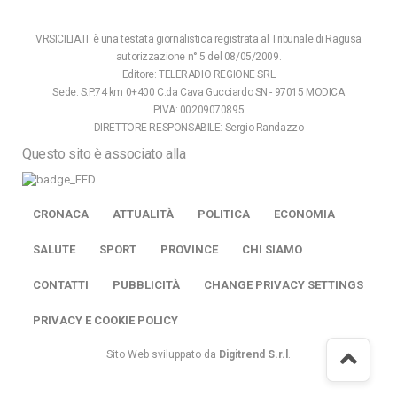
VRSICILIA.IT è una testata giornalistica registrata al Tribunale di Ragusa
autorizzazione n° 5 del 08/05/2009.
Editore: TELERADIO REGIONE SRL
Sede: S.P.74 km 0+400 C.da Cava Gucciardo SN - 97015 MODICA
P.IVA: 00209070895
DIRETTORE RESPONSABILE: Sergio Randazzo
Questo sito è associato alla
CRONACA
ATTUALITÀ
POLITICA
ECONOMIA
SALUTE
SPORT
PROVINCE
CHI SIAMO
CONTATTI
PUBBLICITÀ
CHANGE PRIVACY SETTINGS
PRIVACY E COOKIE POLICY
Sito Web sviluppato da
Digitrend S.r.l
.