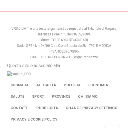
VRSICILIA.IT è una testata giornalistica registrata al Tribunale di Ragusa
autorizzazione n° 5 del 08/05/2009.
Editore: TELERADIO REGIONE SRL
Sede: S.P.74 km 0+400 C.da Cava Gucciardo SN - 97015 MODICA
P.IVA: 00209070895
DIRETTORE RESPONSABILE: Sergio Randazzo
Questo sito è associato alla
CRONACA
ATTUALITÀ
POLITICA
ECONOMIA
SALUTE
SPORT
PROVINCE
CHI SIAMO
CONTATTI
PUBBLICITÀ
CHANGE PRIVACY SETTINGS
PRIVACY E COOKIE POLICY