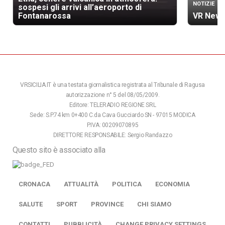
NOTIZIE
sospesi gli arrivi all’aeroporto di
Fontanarossa
VR News
VRSICILIA.IT è una testata giornalistica registrata al Tribunale di Ragusa
autorizzazione n° 5 del 08/05/2009.
Editore: TELERADIO REGIONE SRL
Sede: S.P.74 km 0+400 C.da Cava Gucciardo SN - 97015 MODICA
P.IVA: 00209070895
DIRETTORE RESPONSABILE: Sergio Randazzo
Questo sito è associato alla
CRONACA
ATTUALITÀ
POLITICA
ECONOMIA
SALUTE
SPORT
PROVINCE
CHI SIAMO
CONTATTI
PUBBLICITÀ
CHANGE PRIVACY SETTINGS