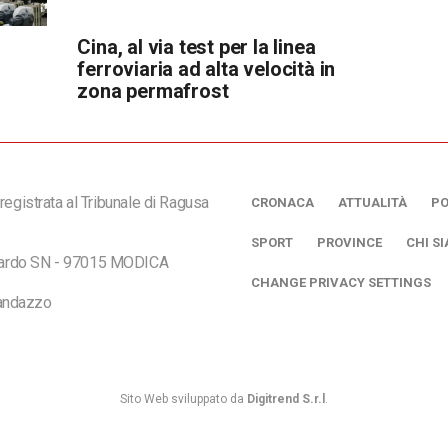
Cina, al via test per la linea
ferroviaria ad alta velocità in
zona permafrost
registrata al Tribunale di Ragusa
CRONACA
ATTUALITÀ
PO
SPORT
PROVINCE
CHI S
ciardo SN - 97015 MODICA
CHANGE PRIVACY SETTINGS
andazzo
Sito Web sviluppato da
Digitrend S.r.l
.