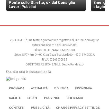
Ponte sullo Stretto, ok dal Consiglio
Emergenz
Lavori Pubblici
stagione
VRSICILIA.IT è una testata giornalistica registrata al Tribunale di Ragusa
autorizzazione n° 5 del 08/05/2009.
Editore: TELERADIO REGIONE SRL
Sede: S.P.74 km 0+400 C.da Cava Gucciardo SN - 97015 MODICA
P.IVA: 00209070895
DIRETTORE RESPONSABILE: Sergio Randazzo
Questo sito è associato alla
CRONACA
ATTUALITÀ
POLITICA
ECONOMIA
SALUTE
SPORT
PROVINCE
CHI SIAMO
CONTATTI
PUBBLICITÀ
CHANGE PRIVACY SETTINGS