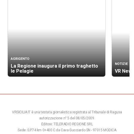
AGRIGENTO
NOTIZIE
La Regione inaugura il primo traghetto
le Pelagie
VR News
VRSICILIA.IT è una testata giornalistica registrata al Tribunale di Ragusa
autorizzazione n° 5 del 08/05/2009.
Editore: TELERADIO REGIONE SRL
Sede: S.P.74 km 0+400 C.da Cava Gucciardo SN - 97015 MODICA