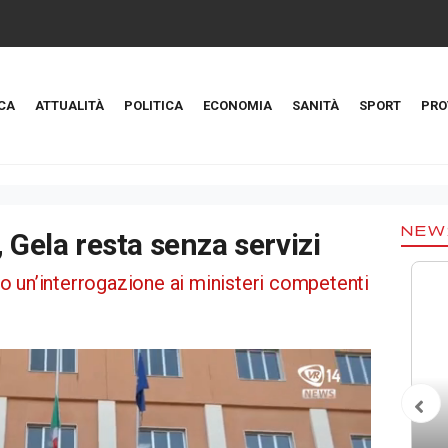
CA
ATTUALITÀ
POLITICA
ECONOMIA
SANITÀ
SPORT
PRO
NEW
 Gela resta senza servizi
 un’interrogazione ai ministeri competenti