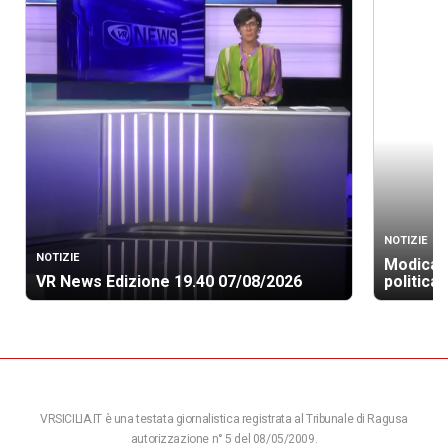
NOTIZIE
NOTIZIE
Modica, 
VR News Edizione 19.40 07/08/2026
politica
VRSICILIA.IT è una testata giornalistica registrata al Tribunale di Ragusa
autorizzazione n° 5 del 08/05/2009.