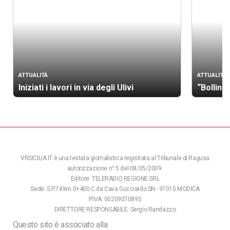
ATTUALITÀ
ATTUALITÀ
Iniziati i lavori in via degli Ulivi
“Bollino
VRSICILIA.IT è una testata giornalistica registrata al Tribunale di Ragusa
autorizzazione n° 5 del 08/05/2009.
Editore: TELERADIO REGIONE SRL
Sede: S.P.74 km 0+400 C.da Cava Gucciardo SN - 97015 MODICA
P.IVA: 00209070895
DIRETTORE RESPONSABILE: Sergio Randazzo
Questo sito è associato alla