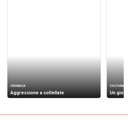
CRONACA
CULTURA
Aggressione a coltellate
Un gioie