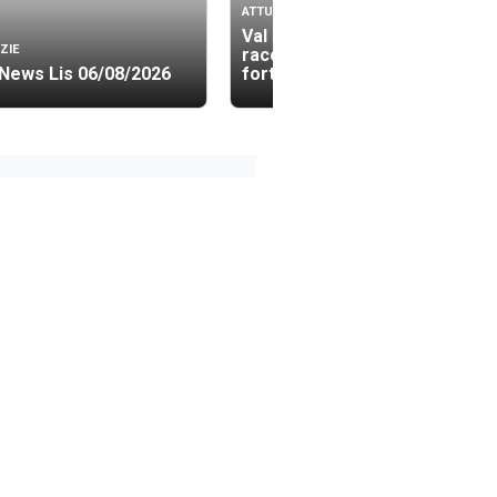
ATTUALITÀ
Val di Noto 1693: l’INGV
ZIE
racconta in digitale il più
News Lis 06/08/2026
forte sisma d’Italia