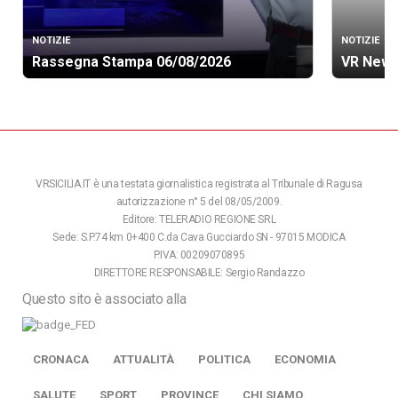
NOTIZIE
NOTIZIE
Rassegna Stampa 06/08/2026
VR News
VRSICILIA.IT è una testata giornalistica registrata al Tribunale di Ragusa
autorizzazione n° 5 del 08/05/2009.
Editore: TELERADIO REGIONE SRL
Sede: S.P.74 km 0+400 C.da Cava Gucciardo SN - 97015 MODICA
P.IVA: 00209070895
DIRETTORE RESPONSABILE: Sergio Randazzo
Questo sito è associato alla
CRONACA
ATTUALITÀ
POLITICA
ECONOMIA
SALUTE
SPORT
PROVINCE
CHI SIAMO