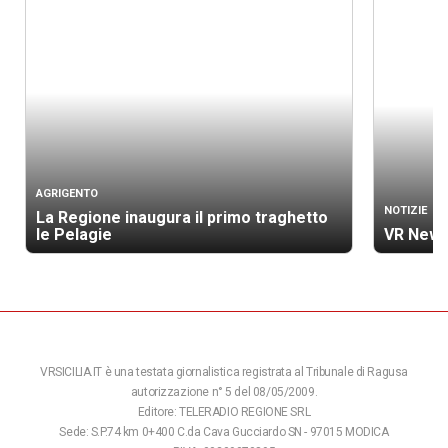
AGRIGENTO
NOTIZIE
La Regione inaugura il primo traghetto
le Pelagie
VR News
VRSICILIA.IT è una testata giornalistica registrata al Tribunale di Ragusa
autorizzazione n° 5 del 08/05/2009.
Editore: TELERADIO REGIONE SRL
Sede: S.P.74 km 0+400 C.da Cava Gucciardo SN - 97015 MODICA