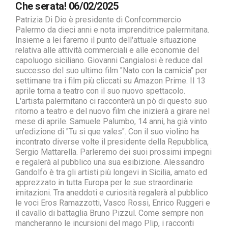
Che serata! 06/02/2025
Patrizia Di Dio è presidente di Confcommercio
Palermo da dieci anni e nota imprenditrice palermitana.
Insieme a lei faremo il punto dell'attuale situazione
relativa alle attività commerciali e alle economie del
capoluogo siciliano. Giovanni Cangialosi è reduce dal
successo del suo ultimo film "Nato con la camicia" per
settimane tra i film più cliccati su Amazon Prime. Il 13
aprile torna a teatro con il suo nuovo spettacolo.
L'artista palermitano ci racconterà un pò di questo suo
ritorno a teatro e del nuovo film che inizierà a girare nel
mese di aprile. Samuele Palumbo, 14 anni, ha già vinto
un'edizione di "Tu si que vales". Con il suo violino ha
incontrato diverse volte il presidente della Repubblica,
Sergio Mattarella. Parleremo dei suoi prossimi impegni
e regalerà al pubblico una sua esibizione. Alessandro
Gandolfo è tra gli artisti più longevi in Sicilia, amato ed
apprezzato in tutta Europa per le sue straordinarie
imitazioni. Tra aneddoti e curiosità regalerà al pubblico
le voci Eros Ramazzotti, Vasco Rossi, Enrico Ruggeri e
il cavallo di battaglia Bruno Pizzul. Come sempre non
mancheranno le incursioni del mago Plip, i racconti