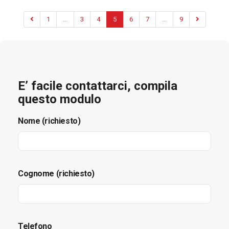
1
...
3
4
5
6
7
...
9
E’ facile contattarci, compila
questo modulo
Nome (richiesto)
Cognome (richiesto)
Telefono