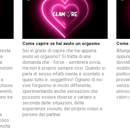
Come capire se hai avuto un orgasmo
Come a
 resta
Sei in grado di capire che hai appena
Allung
re
avuto un orgasmo? Si tratta di una
oppure
te
domanda che - forse - sembrerà ovvia,
dovreb
unzioni
ma non è proprio sempre così. Quando si
soddis
e
parla di sesso infatti niente è scontato e
piutto
 a
quasi tutto è...soggettivo! Ognuno di noi
provat
 chiuse
vive l’orgasmo in modo differente,
senza 
erenti,
sperimentando anche sensazioni che
univoca
ono tra
possono essere diverse e variano a
valori 
seconda delle situazioni, delle
esperienze vissute, del proprio corpo e
a
persino del partner.
blico
 molta