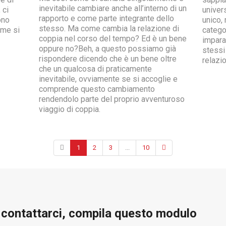
inevitabile cambiare anche all’interno di un
 ci
univers
rapporto e come parte integrante dello
ono
unico,
stesso. Ma come cambia la relazione di
ome si
catego
coppia nel corso del tempo? Ed è un bene
impara
oppure no?Beh, a questo possiamo già
stessi
rispondere dicendo che è un bene oltre
relazio
che un qualcosa di praticamente
inevitabile, ovviamente se si accoglie e
comprende questo cambiamento
rendendolo parte del proprio avventuroso
viaggio di coppia.
1
2
3
...
10
e contattarci, compila questo modulo