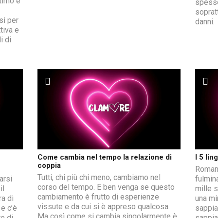
ttimo e
spesso
soprat
si per
danni.
tiva e
i di
Come cambia nel tempo la relazione di
I 5 li
coppia
Romant
Tutti, chi più chi meno, cambiamo nel
arsi
fulmin
corso del tempo. E ben venga se questo
il
mille 
cambiamento è frutto di esperienze
a di
una mi
vissute e da cui si è appreso qualcosa.
e c’è
sappia
Ma così come si cambia singolarmente è
re di
sappia