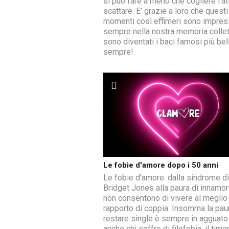
si può fare a meno che cogliere l’a
scattare. E’ grazie a loro che questi
momenti così effimeri sono impres
sempre nella nostra memoria collet
sono diventati i baci famosi più bell
sempre!
Le fobie d'amore dopo i 50 anni
Le fobie d'amore: dalla sindrome di
Bridget Jones alla paura di innamor
non consentono di vivere al meglio 
rapporto di coppia. Insomma la paur
restare single è sempre in agguato 
anche chi soffre di filofobia, il timo