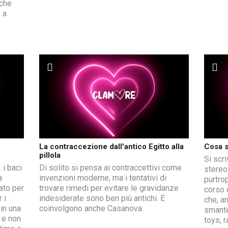
 che
 a
La contraccezione dall'antico Egitto alla
Cosa s
pillola
Si scri
 i baci
Di solito si pensa ai contraccettivi come
stereo
a
invenzioni moderne, ma i tentativi di
purtrop
ato per
trovare rimedi per evitare le gravidanze
corso 
 i
indesiderate sono ben più antichi. E
che, a
in una
coinvolgono anche Casanova.
smante
 e non
toys, 