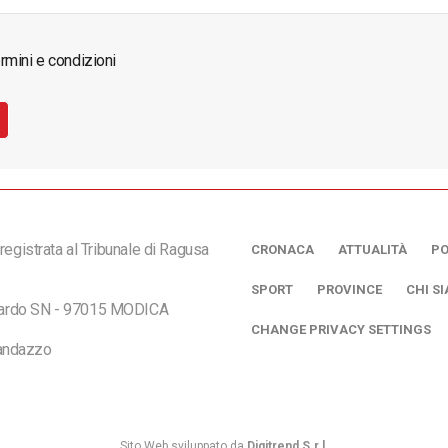
rmini e condizioni
registrata al Tribunale di Ragusa
CRONACA
ATTUALITÀ
PO
SPORT
PROVINCE
CHI S
ciardo SN - 97015 MODICA
CHANGE PRIVACY SETTINGS
andazzo
Sito Web sviluppato da
Digitrend S.r.l
.