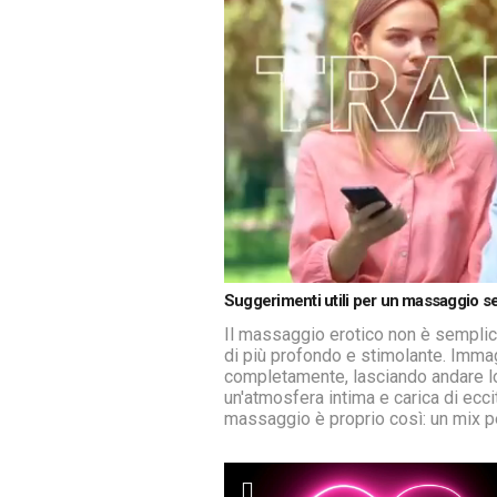
Loaded
:
Unmute
Suggerimenti utili per un massaggio s
3.26%
Il massaggio erotico non è semplic
di più profondo e stimolante. Imma
completamente, lasciando andare lo
un'atmosfera intima e carica di ecci
massaggio è proprio così: un mix pe