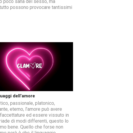
 poco sana del sesso, ma
tutto possono provocare tantissimi
nguaggi dell’amore
ico, passionale, platonico,
ante, eterno, l’amore può avere
sfaccettature ed essere vissuto in
riade di modi differenti, questo lo
mo bene. Quello che forse non
mo però è che il linguaggio