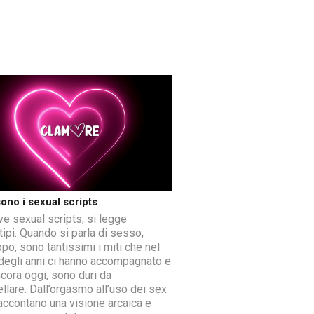
ono i sexual scripts
ve sexual scripts, si legge
tipi. Quando si parla di sesso,
po, sono tantissimi i miti che nel
degli anni ci hanno accompagnato e
ncora oggi, sono duri da
llare. Dall’orgasmo all’uso dei sex
raccontano una visione arcaica e