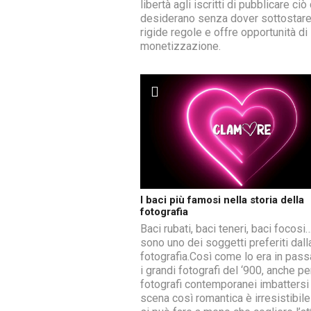
libertà agli iscritti di pubblicare ciò
desiderano senza dover sottostare
rigide regole e offre opportunità di
monetizzazione.
I baci più famosi nella storia della
fotografia
Baci rubati, baci teneri, baci focosi…
sono uno dei soggetti preferiti dall
fotografia.Così come lo era in pass
i grandi fotografi del ‘900, anche per
fotografi contemporanei imbattersi 
scena così romantica è irresistibile