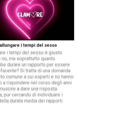
llungare i tempi del sesso
are i tempi del sesso è giusto
 no, ma soprattutto quanto
be durare un rapporto per essere
facente? Si tratta di una domanda
sto comune a cui esperti e no hanno
o a rispondere nel corso degli anni
riuscire a dare una risposta
, pur cercando di individuare i
della durata media dei rapporti.