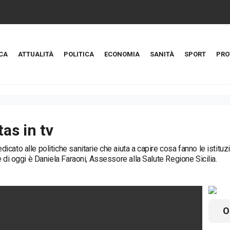
CA
ATTUALITÀ
POLITICA
ECONOMIA
SANITÀ
SPORT
PRO
tas in tv
ato alle politiche sanitarie che aiuta a capire cosa fanno le istituzioni
e di oggi è Daniela Faraoni, Assessore alla Salute Regione Sicilia.
O