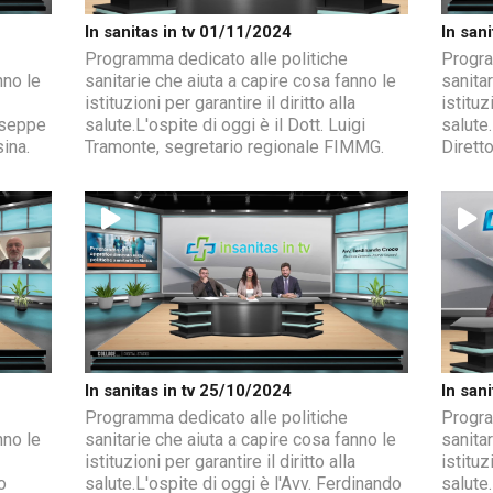
In sanitas in tv 01/11/2024
In san
Programma dedicato alle politiche
Progra
nno le
sanitarie che aiuta a capire cosa fanno le
sanitar
istituzioni per garantire il diritto alla
istituz
iuseppe
salute.L'ospite di oggi è il Dott. Luigi
salute
ina.
Tramonte, segretario regionale FIMMG.
Dirett
In sanitas in tv 25/10/2024
In san
Programma dedicato alle politiche
Progra
nno le
sanitarie che aiuta a capire cosa fanno le
sanitar
istituzioni per garantire il diritto alla
istituz
o
salute.L'ospite di oggi è l'Avv. Ferdinando
salute.