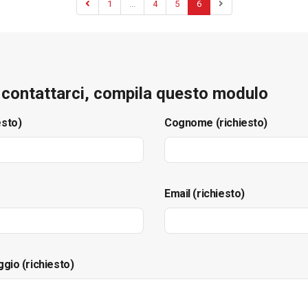
1
...
4
5
6
e contattarci, compila questo modulo
esto)
Cognome (richiesto)
Email (richiesto)
ggio (richiesto)