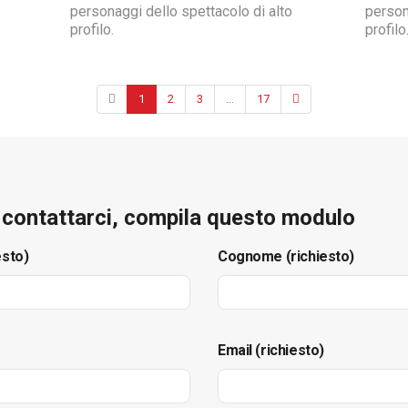
personaggi dello spettacolo di alto
person
profilo.
profilo
1
2
3
...
17
e contattarci, compila questo modulo
esto)
Cognome (richiesto)
Email (richiesto)