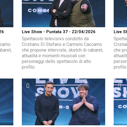
26
Live Show - Puntata 37 - 22/04/2026
Live S
Spettacolo televisivo condotto da
Spetta
ccamo
Cristiano Di Stefano e Carmelo Caccamo
Cristi
baret,
che propone interviste, sketch di cabaret,
che pr
attualità e momenti musicali con
attual
personaggi dello spettacolo di alto
person
profilo.
profilo