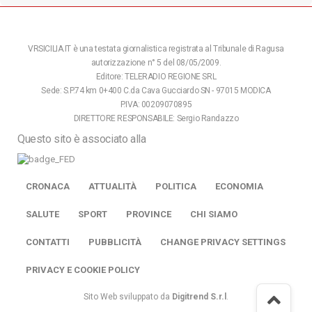
VRSICILIA.IT è una testata giornalistica registrata al Tribunale di Ragusa
autorizzazione n° 5 del 08/05/2009.
Editore: TELERADIO REGIONE SRL
Sede: S.P.74 km 0+400 C.da Cava Gucciardo SN - 97015 MODICA
P.IVA: 00209070895
DIRETTORE RESPONSABILE: Sergio Randazzo
Questo sito è associato alla
CRONACA
ATTUALITÀ
POLITICA
ECONOMIA
SALUTE
SPORT
PROVINCE
CHI SIAMO
CONTATTI
PUBBLICITÀ
CHANGE PRIVACY SETTINGS
PRIVACY E COOKIE POLICY
Sito Web sviluppato da
Digitrend S.r.l
.