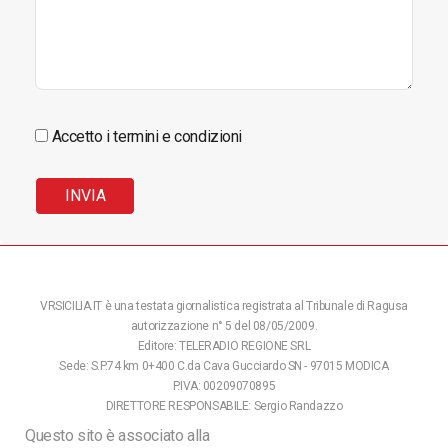
Accetto i termini e condizioni
VRSICILIA.IT è una testata giornalistica registrata al Tribunale di Ragusa
autorizzazione n° 5 del 08/05/2009.
Editore: TELERADIO REGIONE SRL
Sede: S.P.74 km 0+400 C.da Cava Gucciardo SN - 97015 MODICA
P.IVA: 00209070895
DIRETTORE RESPONSABILE: Sergio Randazzo
Questo sito è associato alla