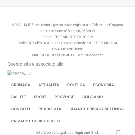
VRSICILIA.IT è una testata giornalistica registrata al Tribunale di Ragusa
autorizzazione n° 5 del 08/05/2009.
Editore: TELERADIO REGIONE SRL
Sede: S.P.74 km 0+400 C.da Cava Gucciardo SN - 97015 MODICA
P.IVA: 00209070895
DIRETTORE RESPONSABILE: Sergio Randazzo
Questo sito è associato alla
CRONACA
ATTUALITÀ
POLITICA
ECONOMIA
SALUTE
SPORT
PROVINCE
CHI SIAMO
CONTATTI
PUBBLICITÀ
CHANGE PRIVACY SETTINGS
PRIVACY E COOKIE POLICY
Sito Web sviluppato da
Digitrend S.r.l
.