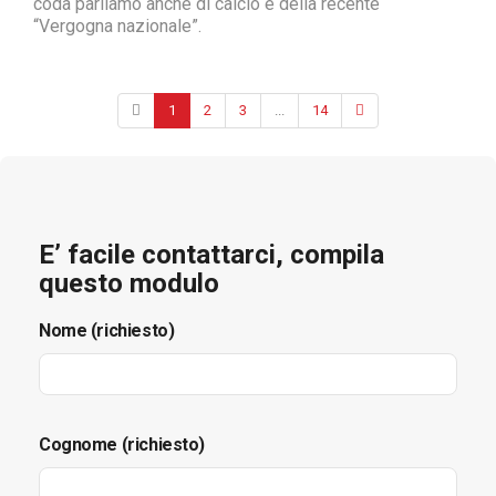
coda parliamo anche di calcio e della recente
“Vergogna nazionale”.
1
2
3
...
14
E’ facile contattarci, compila
questo modulo
Nome (richiesto)
Cognome (richiesto)