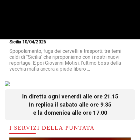
Sicilia 10/04/2026
Spopolamento, fuga dei cervelli e trasporti: tre temi
caldi di "Sicilia" che riproponiamo con i nostri nuovi
reportage. E poi Giovanni Motisi, l'ultimo boss della
vecchia mafia ancora a piede libero ...
In diretta ogni venerdì alle ore 21.15
In replica il sabato alle ore 9.35
e la domenica alle ore 17.00
I SERVIZI DELLA PUNTATA