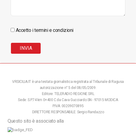
Accetto i termini e condizioni
VRSICILIA.IT è una testata giornalistica registrata al Tribunale di Ragusa
autorizzazione n° 5 del 08/05/2009.
Editore: TELERADIO REGIONE SRL
Sede: S.P.74 km 0+400 C.da Cava Gucciardo SN - 97015 MODICA
P.IVA: 00209070895
DIRETTORE RESPONSABILE: Sergio Randazzo
Questo sito è associato alla