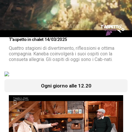
Loaded
:
Unmute
T'aspetto in chalet 14/03/2025
2.47%
Quattro stagioni di divertimento, riflessioni e ottima
compagnia. Kaneba coinvolgerà i suoi ospiti con la
consueta allegria. Gli ospiti di oggi sono i Cab-nati.
Ogni giorno alle 12.20