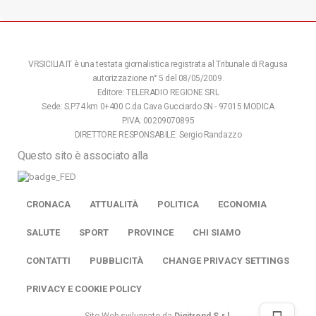
VRSICILIA.IT è una testata giornalistica registrata al Tribunale di Ragusa
autorizzazione n° 5 del 08/05/2009.
Editore: TELERADIO REGIONE SRL
Sede: S.P.74 km 0+400 C.da Cava Gucciardo SN - 97015 MODICA
P.IVA: 00209070895
DIRETTORE RESPONSABILE: Sergio Randazzo
Questo sito è associato alla
CRONACA
ATTUALITÀ
POLITICA
ECONOMIA
SALUTE
SPORT
PROVINCE
CHI SIAMO
CONTATTI
PUBBLICITÀ
CHANGE PRIVACY SETTINGS
PRIVACY E COOKIE POLICY
Sito Web sviluppato da
Digitrend S.r.l
.