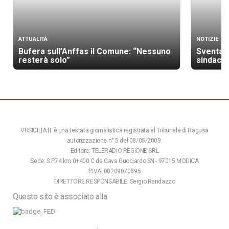
ATTUALITÀ
NOTIZIE
Bufera sull’Anffas il Comune: “Nessuno
Sventato
resterà solo”
sindaco 
VRSICILIA.IT è una testata giornalistica registrata al Tribunale di Ragusa
autorizzazione n° 5 del 08/05/2009.
Editore: TELERADIO REGIONE SRL
Sede: S.P.74 km 0+400 C.da Cava Gucciardo SN - 97015 MODICA
P.IVA: 00209070895
DIRETTORE RESPONSABILE: Sergio Randazzo
Questo sito è associato alla