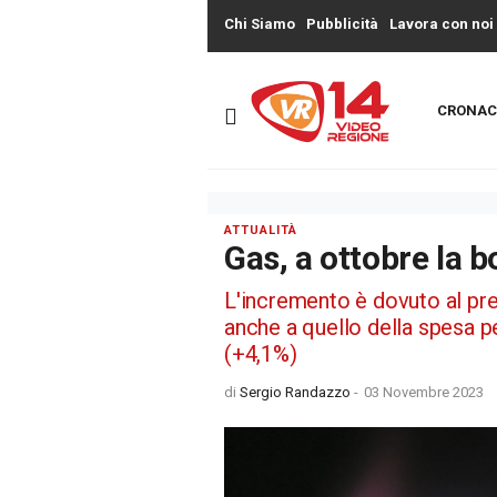
Chi Siamo
Pubblicità
Lavora con noi
CRONAC
ATTUALITÀ
Gas, a ottobre la 
L'incremento è dovuto al prez
anche a quello della spesa pe
(+4,1%)
di
Sergio Randazzo
-
03 Novembre 2023