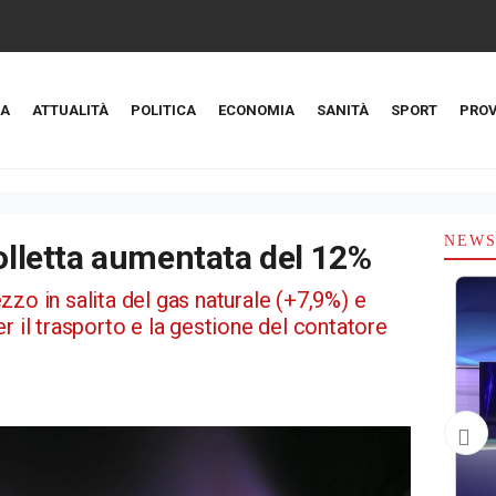
A
ATTUALITÀ
POLITICA
ECONOMIA
SANITÀ
SPORT
PROV
NEW
bolletta aumentata del 12%
zo in salita del gas naturale (+7,9%) e
r il trasporto e la gestione del contatore